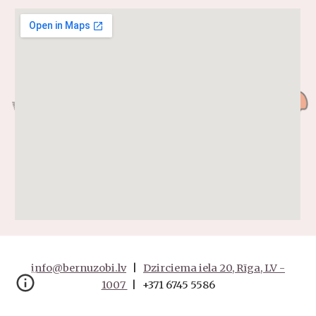
info@bernuzobi.lv
|
Dzirciema iela 20, Rīga, LV -
1007
| +371
6745 5586